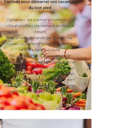
l'arrivée pour
démarrer
vos vacances
du bon pied
Optimisez vos premiers moments à la
villa et profitez pleinement de chaque
instant.
Sur simple demande par e-mail, vos
courses vous attendront soigneusement
rangées dans la cuisine.
Nous vous offrons la possibilité de
passer vos commandes en ligne, avec un
retrait programmé pour 09h30 le jour
de votre arrivée au Super U de Sainte-
Lucie de Porto-Vecchio. Merci de bien
vouloir nous transmettre le code-barres
par SMS afin de faciliter le retrait.