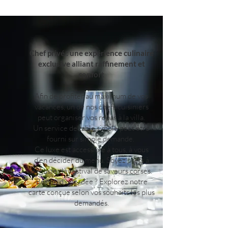
Chef privé : une expérience culinaire
exclusive alliant raffinement et
confort
Afin de profiter au maximum de vos
vacances, un de nos chefs cuisiniers
peut organiser vos repas à la villa.
Un service de table simple peut être
fourni sur simple demande.
Ce luxe est accessible à tous, à vous
d'en décider du menu. Soyez prêts à
déguster le festival de saveurs corses.
Besoin d'une idée ? Explorez notre
carte conçue selon vos souhaits les plus
demandés.