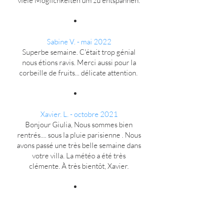
viele Möglichkeiten um zu entspannen.
Sabine V. - mai 2022
Superbe semaine. C'était trop génial
nous étions ravis. Merci aussi pour la
corbeille de fruits... délicate attention.
Xavier. L. - octobre 2021
Bonjour Giulia, Nous sommes bien
rentrés.... sous la pluie parisienne . Nous
avons passé une très belle semaine dans
votre villa. La météo a été très
clémente. À très bientôt, Xavier.
Marita K. - octobre 2021
We are back to everyday life and we