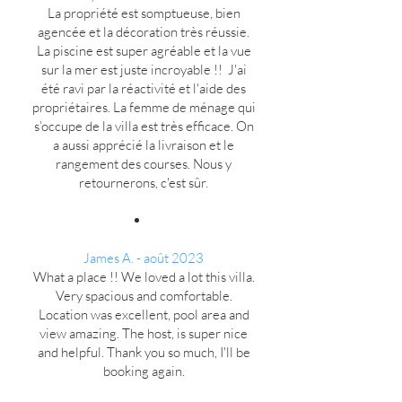
La propriété est somptueuse, bien
agencée et la décoration très réussie.
La piscine est super agréable et la vue
sur la mer est juste incroyable !! J'ai
été ravi par la réactivité et l'aide des
propriétaires. La femme de ménage qui
s’occupe de la villa est très efficace. On
a aussi apprécié la livraison et le
rangement des courses. Nous y
retournerons, c'est sûr.
James A. - août 2023
What a place !! We loved a lot this villa.
Very spacious and comfortable.
Location was excellent, pool area and
view amazing. The host, is super nice
and helpful. Thank you so much, I'll be
booking again.